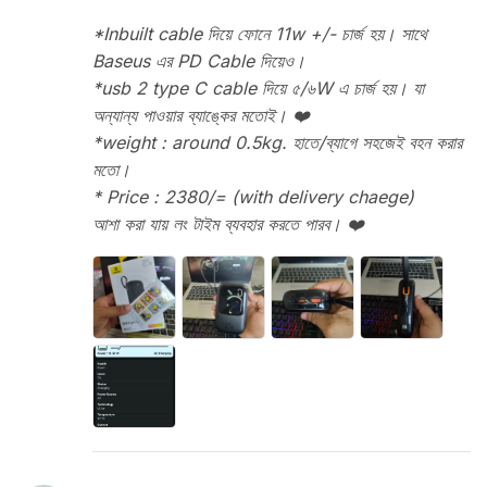
*Inbuilt cable দিয়ে ফোনে 11w +/- চার্জ হয়। সাথে
Baseus এর PD Cable দিয়েও।
*usb 2 type C cable দিয়ে ৫/৬W এ চার্জ হয়। যা
অন্যান্য পাওয়ার ব্যাঙ্কের মতোই। ❤️
*weight : around 0.5kg. হাতে/ব্যাগে সহজেই বহন করার
মতো।
* Price : 2380/= (with delivery chaege)
আশা করা যায় লং টাইম ব্যবহার করতে পারব। ❤️