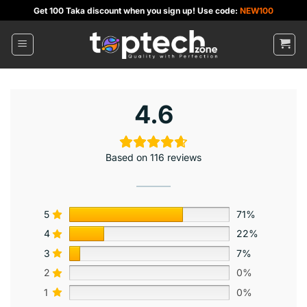
Skip
Get 100 Taka discount when you sign up! Use code:
NEW100
to
content
4.6
Based on 116 reviews
5
71%
4
22%
3
7%
2
0%
1
0%