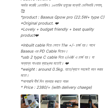
অর্ডার করেছি ১৪তারিখ। ১৬তারিখ দুপুরের মধ্যেই ডেলিভারি পেলাম,
🥰
*product : Baseus Qpow pro (22.5W+ type C)
*Original product. ❤️
*Lovely + budget friendly + best quality
product❤️
*Inbuilt cable দিয়ে ফোনে 11w +/- চার্জ হয়। সাথে
Baseus এর PD Cable দিয়েও।
*usb 2 type C cable দিয়ে ৫/৬W এ চার্জ হয়। যা
অন্যান্য পাওয়ার ব্যাঙ্কের মতোই। ❤️
*weight : around 0.5kg. হাতে/ব্যাগে সহজেই বহন করার
মতো।
*আশারাখি দীর্ঘ দিন ব্যবহার করতে পারব
* Price : 2380/= (with delivery chaege)